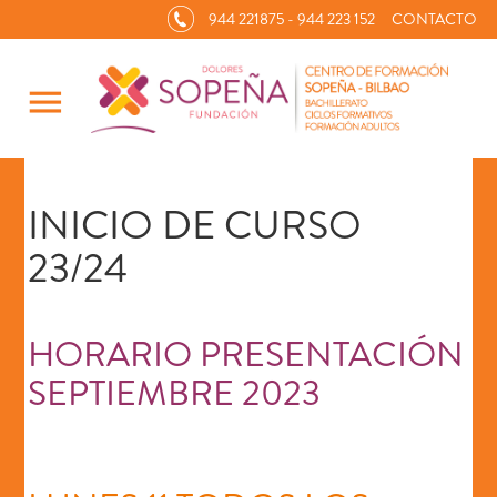
944 221875 - 944 223 152
CONTACTO
menu
INICIO DE CURSO
23/24
HORARIO PRESENTACIÓN
SEPTIEMBRE 202
3