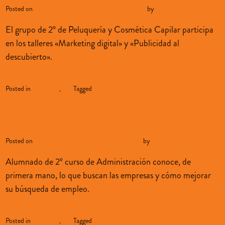
Posted on
noviembre 16, 2023
noviembre 26, 2023
by
sopenabilbao
El grupo de 2º de Peluquería y Cosmética Capilar participa
en los talleres «Marketing digital» y «Publicidad al
descubierto».
Continue reading
→
Posted in
alumnado
,
blog
Tagged
actividades complementarias
Búsqueda activa de empleo
Posted on
noviembre 7, 2023
noviembre 18, 2023
by
sopenabilbao
Alumnado de 2º curso de Administración conoce, de
primera mano, lo que buscan las empresas y cómo mejorar
su búsqueda de empleo.
Continue reading
→
Posted in
alumnado
,
blog
Tagged
actividades complementarias