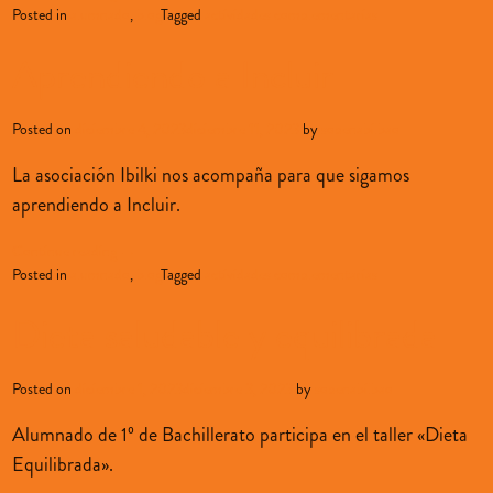
Posted in
alumnado
,
blog
Tagged
actividades complementarias
Aprendiendo a Incluir
Posted on
diciembre 4, 2023
diciembre 11, 2023
by
sopenabilbao
La asociación Ibilki nos acompaña para que sigamos
aprendiendo a Incluir.
Continue reading
→
Posted in
alumnado
,
blog
Tagged
actividades complementarias
Dieta saludable y equilibrada
Posted on
diciembre 1, 2023
diciembre 3, 2023
by
sopenabilbao
Alumnado de 1º de Bachillerato participa en el taller «Dieta
Equilibrada».