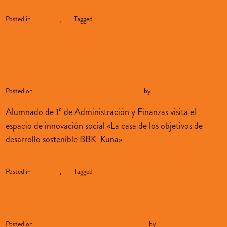
Continue reading
→
Posted in
alumnado
,
blog
Tagged
actividades complementarias
Producción y consumo
responsable
Posted on
noviembre 30, 2023
diciembre 3, 2023
by
sopenabilbao
Alumnado de 1º de Administración y Finanzas visita el
espacio de innovación social «La casa de los objetivos de
desarrollo sostenible BBK Kuna»
Continue reading
→
Posted in
alumnado
,
blog
Tagged
actividades complementarias
La NO batalla
Posted on
noviembre 26, 2023
noviembre 27, 2023
by
sopenabilbao