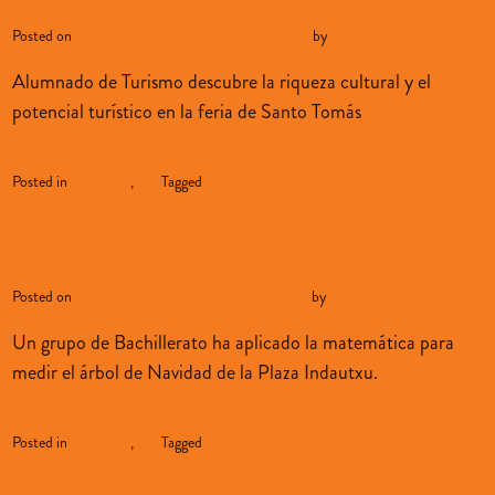
Posted on
diciembre 21, 2023
diciembre 23, 2023
by
sopenabilbao
Alumnado de Turismo descubre la riqueza cultural y el
potencial turístico en la feria de Santo Tomás
Continue reading
→
Posted in
alumnado
,
blog
Tagged
actividades complementarias
Midiendo la realidad
Posted on
diciembre 14, 2023
diciembre 15, 2023
by
sopenabilbao
Un grupo de Bachillerato ha aplicado la matemática para
medir el árbol de Navidad de la Plaza Indautxu.
Continue reading
→
Posted in
alumnado
,
blog
Tagged
actividades complementarias