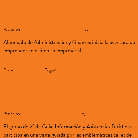
La aventura de emprender
Posted on
octubre 27, 2023
noviembre 11, 2023
by
sopenabilbao
Alumnado de Administración y Finanzas inicia la aventura de
emprender en el ámbito empresarial.
Continue reading
→
Posted in
alumnado
,
blog
Tagged
actividades complementarias
Portugalete, patrimonio de
Bizkaia
Posted on
octubre 27, 2023
octubre 28, 2023
by
sopenabilbao
El grupo de 2º de Guía, Información y Asistencias Turísticas
participa en una visita guiada por las emblemáticas calles de