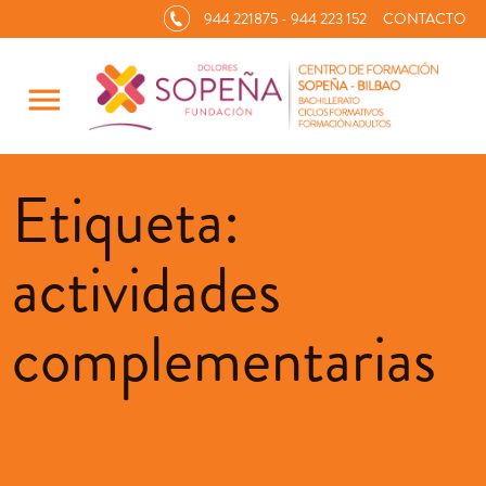
944 221875 - 944 223 152
CONTACTO
menu
Etiqueta:
actividades
complementarias
Marketing digital