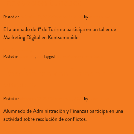
Innovación turística
Posted on
diciembre 12, 2023
diciembre 15, 2023
by
sopenabilbao
El alumnado de 1º de Turismo participa en un taller de
Marketing Digital en Kontsumobide.
Continue reading
→
Posted in
alumnado
,
blog
Tagged
actividades complementarias
Resolviendo conflictos en la
empresa
Posted on
diciembre 12, 2023
diciembre 15, 2023
by
sopenabilbao
Alumnado de Administración y Finanzas participa en una
actividad sobre resolución de conflictos.
Continue reading
→