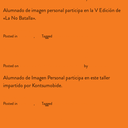
Alumnado de imagen personal participa en la V Edición de
«La No Batalla».
Continue reading
→
Posted in
alumnado
,
blog
Tagged
actividades complementarias
Nuevas formas de pago
Posted on
noviembre 23, 2023
noviembre 26, 2023
by
sopenabilbao
Alumnado de Imagen Personal participa en este taller
impartido por Kontsumobide.
Continue reading
→
Posted in
alumnado
,
blog
Tagged
actividades complementarias
Marketing en Imagen Personal