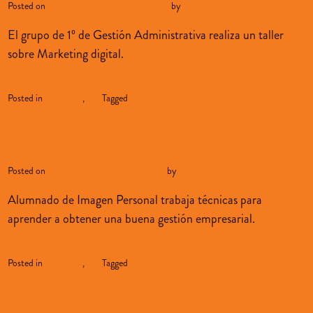
Posted on
enero 29, 2024
febrero 9, 2024
by
sopenabilbao
El grupo de 1º de Gestión Administrativa realiza un taller
sobre Marketing digital.
Continue reading
→
Posted in
alumnado
,
blog
Tagged
actividades complementarias
Emprender con éxito
Posted on
enero 16, 2024
enero 19, 2024
by
sopenabilbao
Alumnado de Imagen Personal trabaja técnicas para
aprender a obtener una buena gestión empresarial.
Continue reading
→
Posted in
alumnado
,
blog
Tagged
actividades complementarias
Feria de Santo Tomás