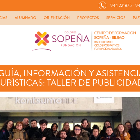
944 221875 - 94
CIAS
ALUMNADO
ORIENTACIÓN
PROYECTOS
SERVICIOS
PAS
 GUÍA, INFORMACIÓN Y ASISTENC
TURÍSTICAS: TALLER DE PUBLICIDA