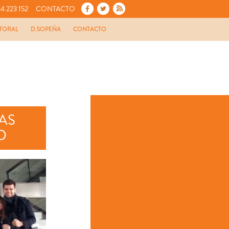
4 223 152
CONTACTO
TORAL
D.SOPEÑA
CONTACTO
IAS
D