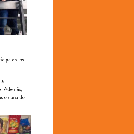
icipa en los
la
es. Además,
os en una de