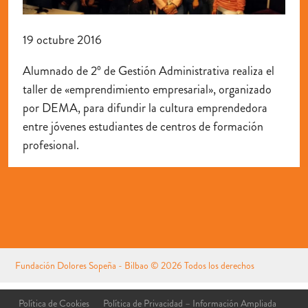
19 octubre 2016
Alumnado de 2º de Gestión Administrativa realiza el
taller de «emprendimiento empresarial», organizado
por DEMA, para difundir la cultura emprendedora
entre jóvenes estudiantes de centros de formación
profesional.
Fundación Dolores Sopeña - Bilbao
© 2026 Todos los derechos
reservados
Aviso Legal
Política de Cookies
Política de Privacidad – Información Ampliada