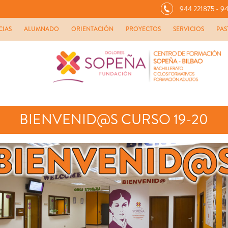
944 221875 - 94
CIAS
ALUMNADO
ORIENTACIÓN
PROYECTOS
SERVICIOS
PAS
BIENVENID@S CURSO 19-20