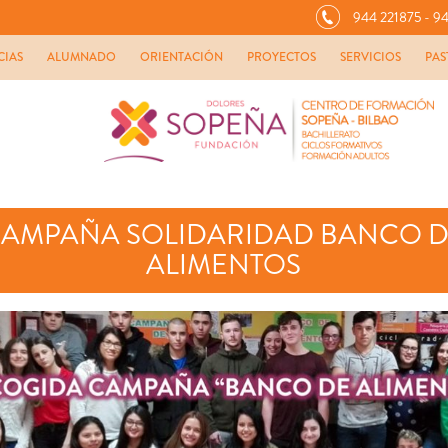
944 221875 - 94
CIAS
ALUMNADO
ORIENTACIÓN
PROYECTOS
SERVICIOS
PAS
AMPAÑA SOLIDARIDAD BANCO 
ALIMENTOS