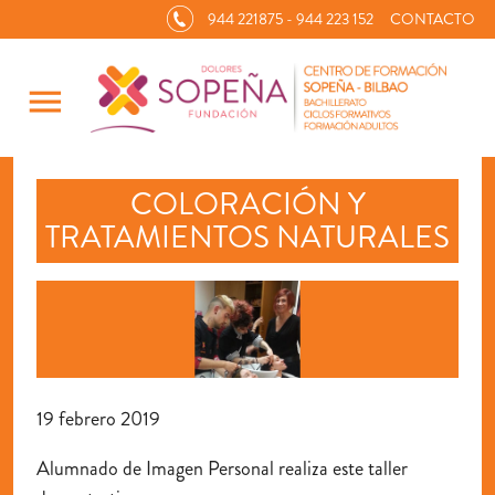
944 221875 - 944 223 152
CONTACTO
menu
COLORACIÓN Y
TRATAMIENTOS NATURALES
19 febrero 2019
Alumnado de Imagen Personal realiza este taller