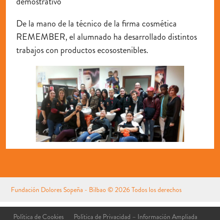
demostrativo
De la mano de la técnico de la firma cosmética
REMEMBER, el alumnado ha desarrollado distintos
trabajos con productos ecosostenibles.
Fundación Dolores Sopeña - Bilbao
© 2026 Todos los derechos
reservados
Aviso Legal
Política de Cookies
Política de Privacidad – Información Ampliada