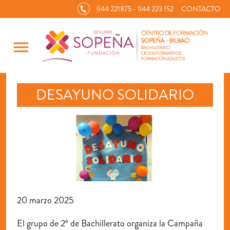
944 221875 - 944 223 152
CONTACTO
menu
DESAYUNO SOLIDARIO
20 marzo 2025
El grupo de 2º de Bachillerato organiza la Campaña