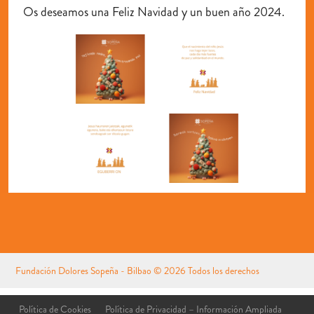
Os deseamos una Feliz Navidad y un buen año 2024.
Fundación Dolores Sopeña - Bilbao
© 2026 Todos los derechos
reservados
Aviso Legal
Política de Cookies
Política de Privacidad – Información Ampliada