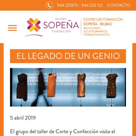
944 221875 - 944 223 152
CONTACTO
menu
EL LEGADO DE UN GENIO
5 abril 2019
El grupo del taller de Corte y Confección visita el