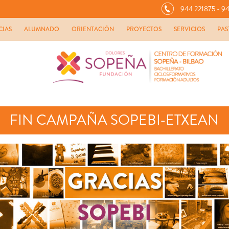
944 221875 - 94
CIAS
ALUMNADO
ORIENTACIÓN
PROYECTOS
SERVICIOS
PAS
FIN CAMPAÑA SOPEBI-ETXEAN