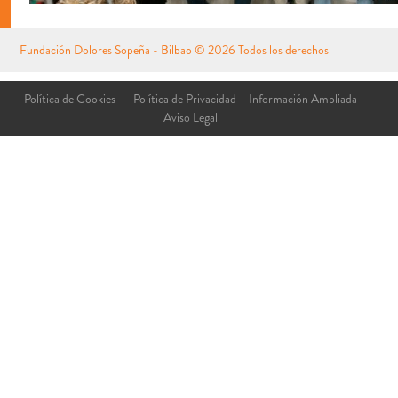
Fundación Dolores Sopeña - Bilbao
© 2026 Todos los derechos
reservados
Aviso Legal
Política de Cookies
Política de Privacidad – Información Ampliada
Aviso Legal