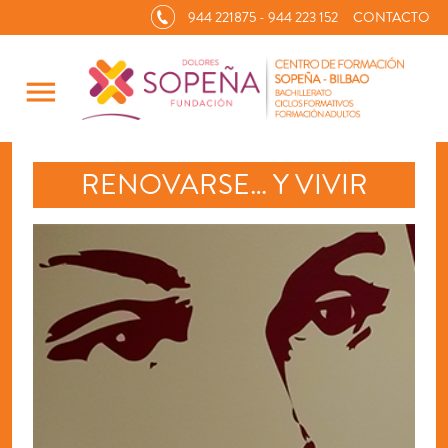
944 221875 - 944 223 152
CONTACTO
menu
RENOVARSE… Y VIVIR