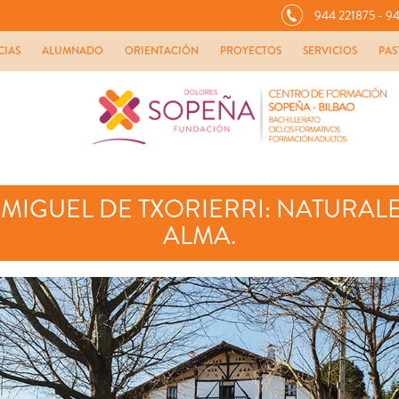
944 221875 - 94
CIAS
ALUMNADO
ORIENTACIÓN
PROYECTOS
SERVICIOS
PAS
 MIGUEL DE TXORIERRI: NATURALE
ALMA.