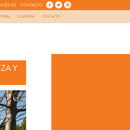
4 223 152
CONTACTO
TORAL
D.SOPEÑA
CONTACTO
ZA Y