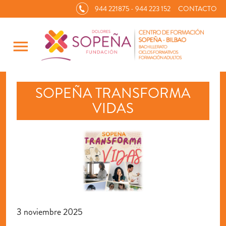
944 221875 - 944 223 152
CONTACTO
menu
SOPEÑA TRANSFORMA
VIDAS
3 noviembre 2025