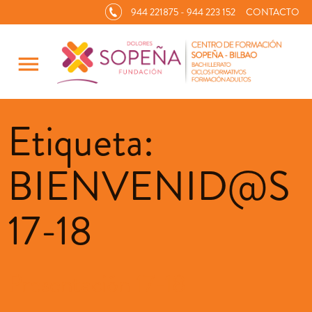
944 221875 - 944 223 152
CONTACTO
menu
Etiqueta:
BIENVENID@S
17-18
Presentación 17-18