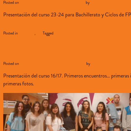
Posted on
septiembre 11, 2023
septiembre 12, 2023
by
sopenabilbao
Presentación del curso 23-24 para Bachillerato y Ciclos de FP
Continue reading
→
Posted in
alumnado
,
blog
Tagged
grupos_presentación_16-17
PRESENTACIÓN 16-17
Posted on
septiembre 14, 2016
septiembre 14, 2016
by
sopenabilbao
Presentación del curso 16/17. Primeros encuentros… primeras
primeras fotos.