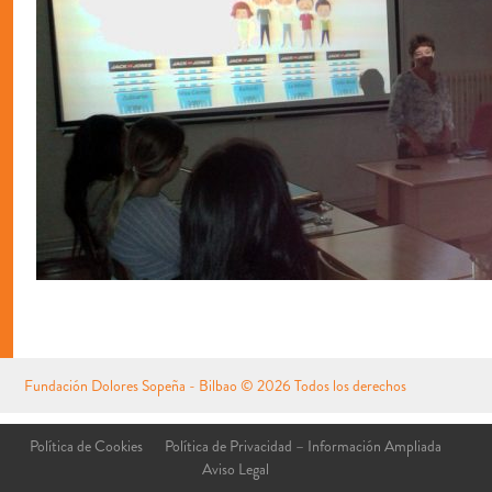
Fundación Dolores Sopeña - Bilbao
© 2026 Todos los derechos
reservados
Aviso Legal
Política de Cookies
Política de Privacidad – Información Ampliada
Aviso Legal