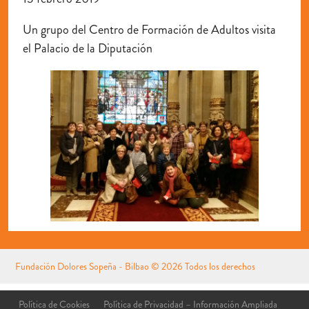
Un grupo del Centro de Formación de Adultos visita
el Palacio de la Diputación
Fundación Dolores Sopeña - Bilbao
© 2026 Todos los derechos
reservados
Aviso Legal
Política de Cookies
Política de Privacidad – Información Ampliada