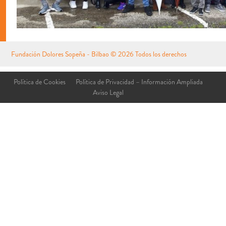
Fundación Dolores Sopeña - Bilbao
© 2026 Todos los derechos
reservados
Aviso Legal
Política de Cookies
Política de Privacidad – Información Ampliada
Aviso Legal