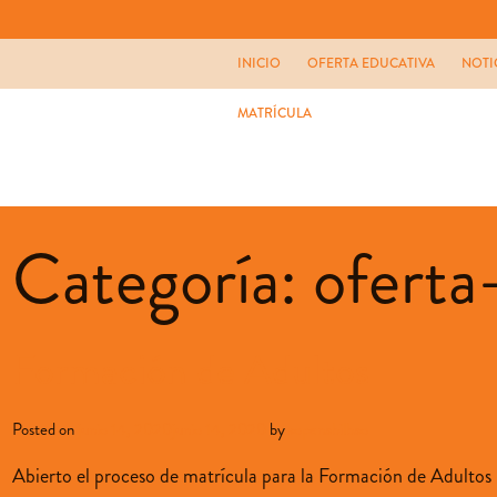
INICIO
OFERTA EDUCATIVA
NOTI
MATRÍCULA
Categoría:
oferta
Formación de Adultos
Posted on
junio 14, 2020
junio 14, 2020
by
sopenabilbao
Abierto el proceso de matrícula para la Formación de Adultos