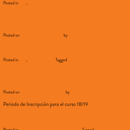
Posted in
blog
,
oferta-educativa
Es verano… haz Turismo
Posted on
julio 4, 2018
julio 4, 2018
by
sopenabilbao
Continue reading
→
Posted in
blog
,
oferta-educativa
Tagged
oferta formativa
Leave a comment
Admisión Formación Profesio
Posted on
junio 4, 2018
junio 6, 2018
by
sopenabilbao
Período de Inscripción para el curso 18/19
Continue reading
→
Posted in
blog
,
oferta-educativa
,
Uncategorized
Tagged
matriculación
Leave 