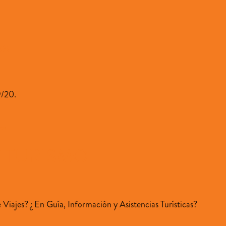
os
9/20.
tos
HAZ TURISMO
 Viajes? ¿ En Guía, Información y Asistencias Turísticas?