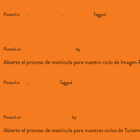
Continue reading
→
Posted in
blog
,
formación adultos
,
oferta-educativa
Tagged
formación de adul
Imagen Personal
Posted on
junio 10, 2020
junio 10, 2020
by
sopenabilbao
Abierto el proceso de matrícula para nuestro ciclo de Imagen 
Continue reading
→
Posted in
blog
,
oferta-educativa
Tagged
oferta formativa
Haz Turismo
Posted on
junio 3, 2020
junio 3, 2020
by
sopenabilbao
Abierto el proceso de matrícula para nuestros ciclos de Turism