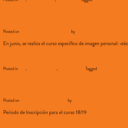
Curso Técnicas de Corte Mixt
Posted on
mayo 23, 2018
mayo 23, 2018
by
sopenabilbao
En junio, se realiza el curso específico de imagen personal: «té
Continue reading
→
Posted in
blog
,
formación adultos
,
oferta-educativa
Tagged
oferta formativa
Le
Admisión Bachillerato
Posted on
abril 30, 2018
abril 30, 2018
by
sopenabilbao
Período de Inscripción para el curso 18/19
Continue reading
→