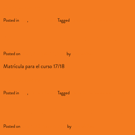
Continue reading
→
Posted in
blog
,
oferta-educativa
Tagged
cursos específicos
Leave a comment
Matrícula Ciclos Formación P
Posted on
julio 7, 2017
julio 24, 2017
by
sopenabilbao
Matrícula para el curso 17/18
Continue reading
→
Posted in
blog
,
oferta-educativa
Tagged
oferta formativa
Leave a comment
Inscripción Ciclos Formación 
Posted on
junio 4, 2017
junio 4, 2017
by
sopenabilbao