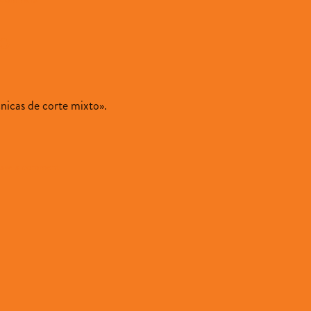
o
cnicas de corte mixto».
ave a comment