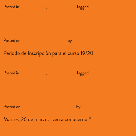
Posted in
alumnado
,
blog
,
oferta-educativa
Tagged
oferta formativa
Admisión Formación Profesio
Posted on
junio 3, 2019
junio 3, 2019
by
sopenabilbao
Período de Inscripción para el curso 19/20
Continue reading
→
Posted in
alumnado
,
blog
,
oferta-educativa
Tagged
matriculación
1ª JORNADA DE PUERTAS
Posted on
marzo 18, 2019
marzo 26, 2019
by
sopenabilbao
Martes, 26 de marzo: “ven a conocernos”.
Continue reading
→