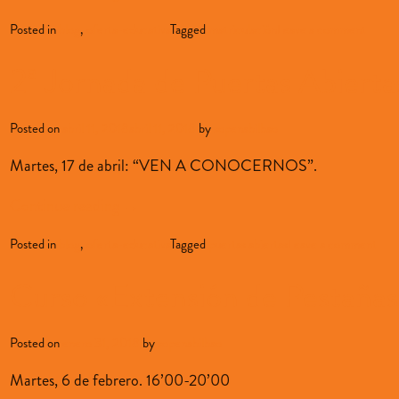
Posted in
blog
,
oferta-educativa
Tagged
matriculación
Leave a comment
2ª Jornada de Puertas Abierta
Posted on
abril 11, 2018
abril 11, 2018
by
sopenabilbao
Martes, 17 de abril: “VEN A CONOCERNOS”.
Continue reading
→
Posted in
blog
,
oferta-educativa
Tagged
puertas abiertas
Leave a comment
Curso «Extensión de Pestañas
Posted on
enero 31, 2018
by
sopenabilbao
Martes, 6 de febrero. 16’00-20’00