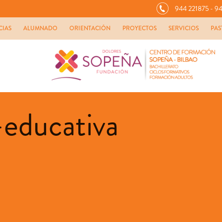
944 221875 - 94
CIAS
ALUMNADO
ORIENTACIÓN
PROYECTOS
SERVICIOS
PAS
-educativa