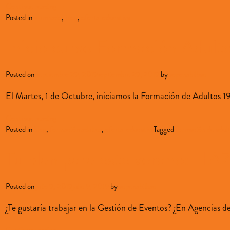
Continue reading
→
Posted in
alumnado
,
blog
,
oferta-educativa
Inicio curso Formación Adult
Posted on
septiembre 29, 2019
septiembre 29, 2019
by
sopenabilbao
El Martes, 1 de Octubre, iniciamos la Formación de Adultos 1
Continue reading
→
Posted in
blog
,
formación adultos
,
oferta-educativa
Tagged
formación de adul
Tu plan para este verano: 
Posted on
julio 9, 2019
julio 9, 2019
by
sopenabilbao
¿Te gustaría trabajar en la Gestión de Eventos? ¿En Agencias de
Continue reading
→