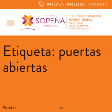
944 221875 - 944 223 152
CONTACTO
menu
Etiqueta:
puertas
abiertas
Puertas Abiertas curso 2026-
2027
Posted on
marzo 9, 2026
marzo 15, 2026
by
sopenabilbao