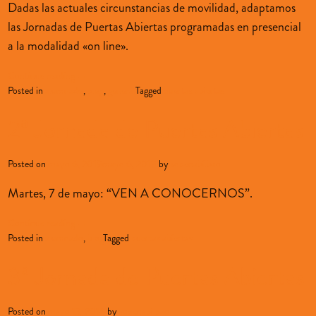
Dadas las actuales circunstancias de movilidad, adaptamos
las Jornadas de Puertas Abiertas programadas en presencial
a la modalidad «on line».
Continue reading
→
Posted in
alumnado
,
blog
,
general
Tagged
puertas abiertas
2ª Jornada de Puertas Abiertas
Posted on
mayo 6, 2019
mayo 6, 2019
by
sopenabilbao
Martes, 7 de mayo: “VEN A CONOCERNOS”.
Continue reading
→
Posted in
alumnado
,
blog
Tagged
puertas abiertas
3ª Jornada de Puertas Abiertas
Posted on
mayo 13, 2018
by
sopenabilbao