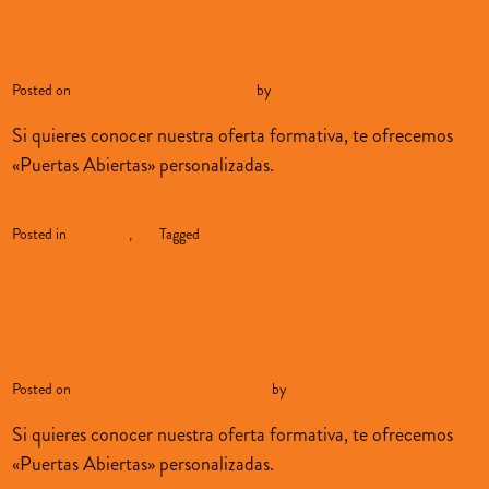
2025
Posted on
marzo 19, 2024
abril 14, 2024
by
sopenabilbao
Si quieres conocer nuestra oferta formativa, te ofrecemos
«Puertas Abiertas» personalizadas.
Continue reading
→
Posted in
alumnado
,
blog
Tagged
puertas abiertas
Puertas Abiertas curso 2022-
2023
Posted on
marzo 20, 2022
marzo 20, 2022
by
sopenabilbao
Si quieres conocer nuestra oferta formativa, te ofrecemos
«Puertas Abiertas» personalizadas.