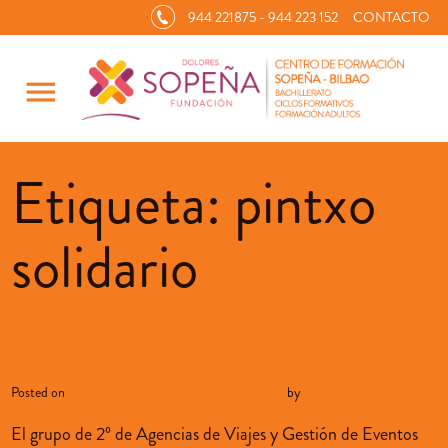
944 221875 - 944 223 152
CONTACTO
menu
Etiqueta:
pintxo
solidario
Pintxo Solidario 2023
Posted on
diciembre 20, 2023
diciembre 23, 2023
by
sopenabilbao
El grupo de 2º de Agencias de Viajes y Gestión de Eventos