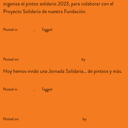
organiza el pintxo solidario 2023, para colaborar con el
Proyecto Solidario de nuestra Fundación.
Continue reading
→
Posted in
alumnado
,
blog
Tagged
pintxo solidario
De pintxos… Solidarios
Posted on
diciembre 22, 2022
diciembre 22, 2022
by
sopenabilbao
Hoy hemos vivido una Jornada Solidaria… de pintxos y más.
Continue reading
→
Posted in
alumnado
,
blog
Tagged
pintxo solidario
Pintxo Solidario
Posted on
diciembre 20, 2022
diciembre 20, 2022
by
sopenabilbao