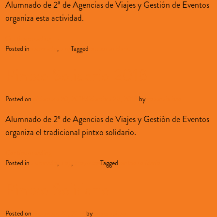
Alumnado de 2ª de Agencias de Viajes y Gestión de Eventos
organiza esta actividad.
Continue reading
→
Posted in
alumnado
,
blog
Tagged
pintxo solidario
Pintxo Solidario 2018
Posted on
diciembre 20, 2018
diciembre 20, 2018
by
sopenabilbao
Alumnado de 2º de Agencias de Viajes y Gestión de Eventos
organiza el tradicional pintxo solidario.
Continue reading
→
Posted in
alumnado
,
blog
,
proyectos
Tagged
pintxo solidario
Pintxo Solidario
Posted on
diciembre 20, 2017
by
sopenabilbao