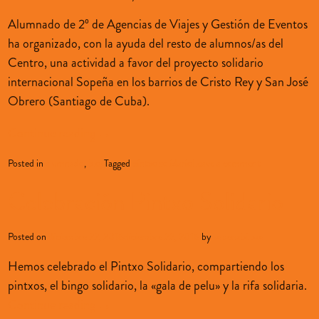
Alumnado de 2º de Agencias de Viajes y Gestión de Eventos
ha organizado, con la ayuda del resto de alumnos/as del
Centro, una actividad a favor del proyecto solidario
internacional Sopeña en los barrios de Cristo Rey y San José
Obrero (Santiago de Cuba).
Continue reading
→
Posted in
alumnado
,
blog
Tagged
pintxo solidario
Leave a comment
Celebración Pintxo Solidario
Posted on
diciembre 22, 2016
diciembre 22, 2016
by
sopenabilbao
Hemos celebrado el Pintxo Solidario, compartiendo los
pintxos, el bingo solidario, la «gala de pelu» y la rifa solidaria.
Continue reading
→